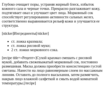
Глубоко очищает поры, устраняя жирный блеск, избыток
кожного сала и черные точки. Прекрасно разглаживает кожу,
подтягивает овал и улучшает цвет лица. Морковный сок
способствует регулированию активности сальных желез,
соответственно выравнивается рельеф кожи и улучшается ее
структура.
[sticker]Ингредиенты[/sticker]
ст. ложка крахмала;
ст. ложка рисовой муки;
2 ст. ложки морковного сока.
[recipe title=»Рецепт»]Сухой крахмал смешать с рисовой
мукой, добавить свежевыжатый морковный сок, постоянно
размешивая. Маска должна приобрести консистенцию густой
сметаны. Нанести на лицо равномерным слоем по массажным
линиям. Оставить до полного высыхания, затем размягчить,
накрыв лицо влажной салфеткой и смыть водой комнатной
температуры.[/recipe]