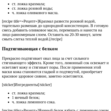
ст. ложка крахмала;
ст. ложка розовой воды;
ч. ложка оливкового масла.
[recipe title=»Рецепт»]Крахмал развести розовой водой,
тщательно размешав до однородной консистенции. В готовую
смесь добавить оливковое масло, перемешать и нанести на
лицо равномерным слоем. Оставить на 20-30 минут, затем
смыть слегка теплой водой.[/recipe]
Подтягивающая с белком
Прекрасно подтягивает овал лица за счет сильного
стягивающего эффекта. Кроме того, лимонный сок освежает и
осветляет кожу и стягивает поры. После применения этой
маски кожа становится гладкой и подтянутой, приобретает
красивое здоровое сияние, заметно осветляется.
[sticker]Ингредиенты[/sticker]
ст. ложка крахмала;
1 яичный белок;
ч. ложка лимонного сока.
[recipe title=»Рецепт»]Яичный белок взбить с лимонным соком