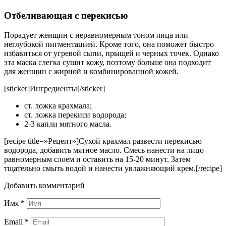
Отбеливающая с перекисью
Порадует женщин с неравномерным тоном лица или
неглубокой пигментацией. Кроме того, она поможет быстро
избавиться от угревой сыпи, прыщей и черных точек. Однако
эта маска слегка сушит кожу, поэтому больше она подходит
для женщин с жирной и комбинированной кожей.
[sticker]Ингредиенты[/sticker]
ст. ложка крахмала;
ст. ложка перекиси водорода;
2-3 капли мятного масла.
[recipe title=»Рецепт»]Сухой крахмал развести перекисью
водорода, добавить мятное масло. Смесь нанести на лицо
равномерным слоем и оставить на 15-20 минут. Затем
тщательно смыть водой и нанести увлажняющий крем.[/recipe]
Добавить комментарий
Имя
*
Email
*