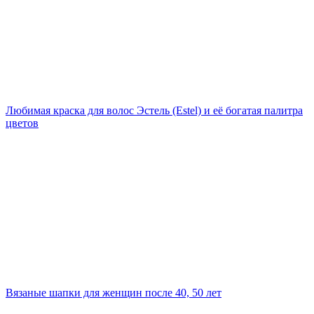
Любимая краска для волос Эстель (Estel) и её богатая палитра
цветов
Вязаные шапки для женщин после 40, 50 лет