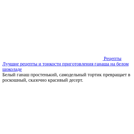
Рецепты
Лучшие рецепты и тонкости приготовления ганаша на белом
шоколаде
Белый ганаш простенький, самодельный тортик превращает в
роскошный, сказочно красивый десерт.