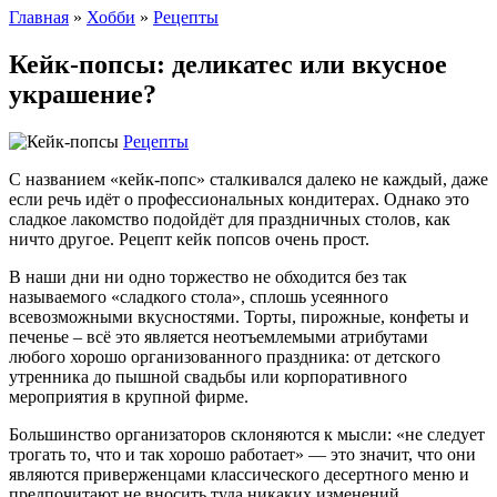
Главная
»
Хобби
»
Рецепты
Кейк-попсы: деликатес или вкусное
украшение?
Рецепты
С названием «кейк-попс» сталкивался далеко не каждый, даже
если речь идёт о профессиональных кондитерах. Однако это
сладкое лакомство подойдёт для праздничных столов, как
ничто другое. Рецепт кейк попсов очень прост.
В наши дни ни одно торжество не обходится без так
называемого «сладкого стола», сплошь усеянного
всевозможными вкусностями. Торты, пирожные, конфеты и
печенье – всё это является неотъемлемыми атрибутами
любого хорошо организованного праздника: от детского
утренника до пышной свадьбы или корпоративного
мероприятия в крупной фирме.
Большинство организаторов склоняются к мысли: «не следует
трогать то, что и так хорошо работает» — это значит, что они
являются приверженцами классического десертного меню и
предпочитают не вносить туда никаких изменений.