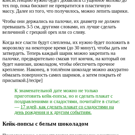
консистенцию нужно будет добавлять сгущённое молоко до
тех пор, пока бисквит не превратится в пластичную
массу. Далее из того, что получилось, можно лепить шарики.
Чтобы они держались на палочке, их диаметр не должен
превышать 3-5 см, другими словами, их лучше сделать
величиной с грецкий орех или со сливу.
Когда все сласти будут слеплены, их нужно будет положить в
морозилку на некоторое время (до 30 минут), чтобы дать им
затвердеть. Теперь каждый шарик можно закрепить на
палочке, предварительно смазав тот кончик, на который он
будет нанизан, шоколадом, чтобы обеспечить прочное
крепление. Наконец, в топлёном шоколаде можно аккуратно
обмазать поверхность самих шариков, а затем покрыть её
присыпкой.[/recipe]
К знаменательной дате можно не только
приготовить кейк-попсы, но и сделать плакат с
поздравлениями и сладостями, почитайте в статье:
—
17 идей, как сделать плакат со сладостями на
день рождения и к другим событиям.
Кейк-попсы с белым шоколадом