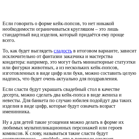
Если говорить о форме кейк-попсов, то нет никакой
необходимости ограничиваться кругляшом – это лишь
стандартный вид изделия, который придаётся ему проще
всего.
То, как будет выглядеть
сладость
в итоговом варианте, зависит
исключительно от фантазии заказчика и мастерства
кондитера: например, это могут быть миниатюрные статуэтки
или фигурки животных, а из нескольких кейк-попсов,
изготовленных в виде цифр или букв, можно составить целую
надпись, что будет очень актуально для поздравления.
Если сласти будут украшать свадебный стол в качестве
десерта, можно сделать два кейк-попса в виде жениха и
невесты. Для банкета по случаю юбилея подойдут два таких
изделия в виде цифр, которые будут означать возраст
именинника.
Ну а для детей такие угощения можно делать в форме их
любимых мультипликационных персонажей или героев
комиксов. К слову, называться такие сласти будут
соответственно – «molded», что в переводе означает