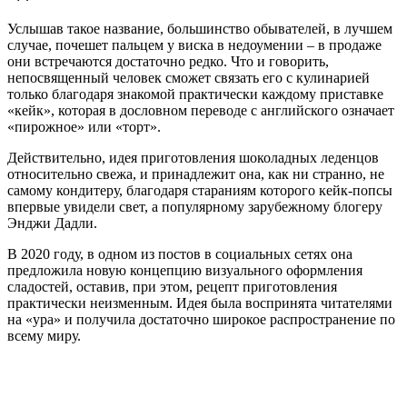
Услышав такое название, большинство обывателей, в лучшем
случае, почешет пальцем у виска в недоумении – в продаже
они встречаются достаточно редко. Что и говорить,
непосвященный человек сможет связать его с кулинарией
только благодаря знакомой практически каждому приставке
«кейк», которая в дословном переводе с английского означает
«пирожное» или «торт».
Действительно, идея приготовления шоколадных леденцов
относительно свежа, и принадлежит она, как ни странно, не
самому кондитеру, благодаря стараниям которого кейк-попсы
впервые увидели свет, а популярному зарубежному блогеру
Энджи Дадли.
В 2020 году, в одном из постов в социальных сетях она
предложила новую концепцию визуального оформления
сладостей, оставив, при этом, рецепт приготовления
практически неизменным. Идея была воспринята читателями
на «ура» и получила достаточно широкое распространение по
всему миру.