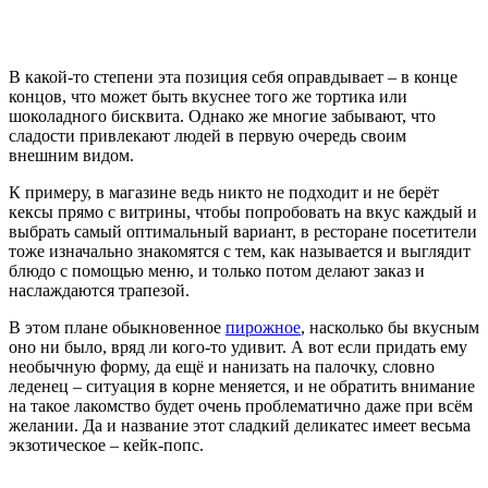
В какой-то степени эта позиция себя оправдывает – в конце
концов, что может быть вкуснее того же тортика или
шоколадного бисквита. Однако же многие забывают, что
сладости привлекают людей в первую очередь своим
внешним видом.
К примеру, в магазине ведь никто не подходит и не берёт
кексы прямо с витрины, чтобы попробовать на вкус каждый и
выбрать самый оптимальный вариант, в ресторане посетители
тоже изначально знакомятся с тем, как называется и выглядит
блюдо с помощью меню, и только потом делают заказ и
наслаждаются трапезой.
В этом плане обыкновенное
пирожное
, насколько бы вкусным
оно ни было, вряд ли кого-то удивит. А вот если придать ему
необычную форму, да ещё и нанизать на палочку, словно
леденец – ситуация в корне меняется, и не обратить внимание
на такое лакомство будет очень проблематично даже при всём
желании. Да и название этот сладкий деликатес имеет весьма
экзотическое – кейк-попс.