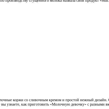
о производству сгущенного молока назвала свой продукт «Milch
молочные коржи со сливочным кремом и простой нежный дизайн. 
е вы узнаете, как приготовить «Молочную девочку» с разными вк