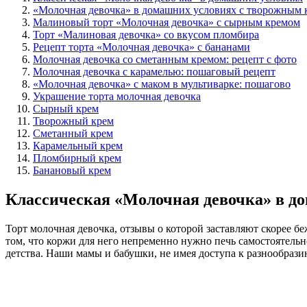
«Молочная девочка» в домашних условиях с творожным 
Малиновый торт «Молочная девочка» с сырным кремом
Торт «Малиновая девочка» со вкусом пломбира
Рецепт торта «Молочная девочка» с бананами
Молочная девочка со сметанным кремом: рецепт с фото
Молочная девочка с карамелью: пошаговый рецепт
«Молочная девочка» с маком в мультиварке: пошагово
Украшение торта молочная девочка
Сырный крем
Творожный крем
Сметанный крем
Карамельный крем
Пломбирный крем
Банановый крем
Классическая «Молочная девочка» в д
Торт молочная девочка, отзывы о которой заставляют скорее бе
том, что коржи для него непременно нужно печь самостоятельно
детства. Наши мамы и бабушки, не имея доступа к разнообра