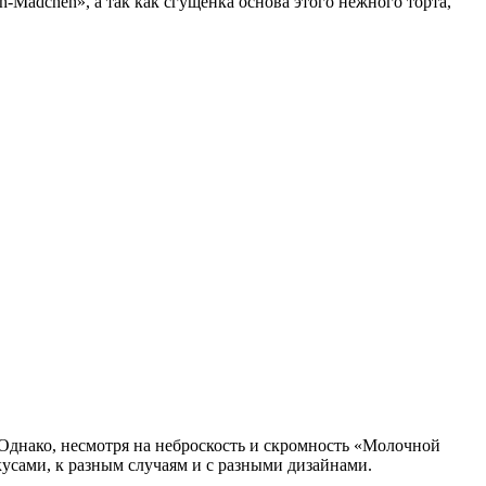
-Madchen», а так как сгущенка основа этого нежного торта,
Однако, несмотря на неброскость и скромность «Молочной
усами, к разным случаям и с разными дизайнами.