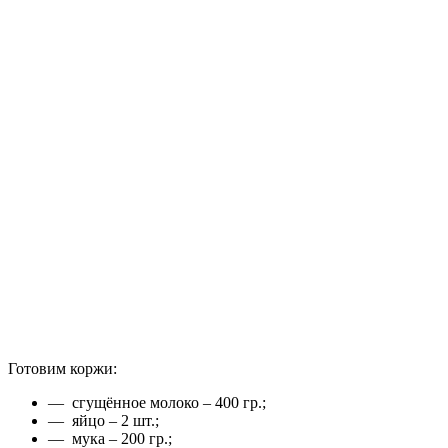
Готовим коржи:
— сгущённое молоко – 400 гр.;
— яйцо – 2 шт.;
— мука – 200 гр.;