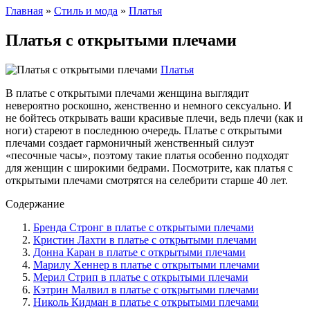
Главная
»
Стиль и мода
»
Платья
Платья с открытыми плечами
Платья
В платье с открытыми плечами женщина выглядит
невероятно роскошно, женственно и немного сексуально. И
не бойтесь открывать ваши красивые плечи, ведь плечи (как и
ноги) стареют в последнюю очередь. Платье с открытыми
плечами создает гармоничный женственный силуэт
«песочные часы», поэтому такие платья особенно подходят
для женщин с широкими бедрами. Посмотрите, как платья с
открытыми плечами смотрятся на селебрити старше 40 лет.
Содержание
Бренда Стронг в платье с открытыми плечами
Кристин Лахти в платье с открытыми плечами
Донна Каран в платье с открытыми плечами
Марилу Хеннер в платье с открытыми плечами
Мерил Стрип в платье с открытыми плечами
Кэтрин Малвил в платье с открытыми плечами
Николь Кидман в платье с открытыми плечами