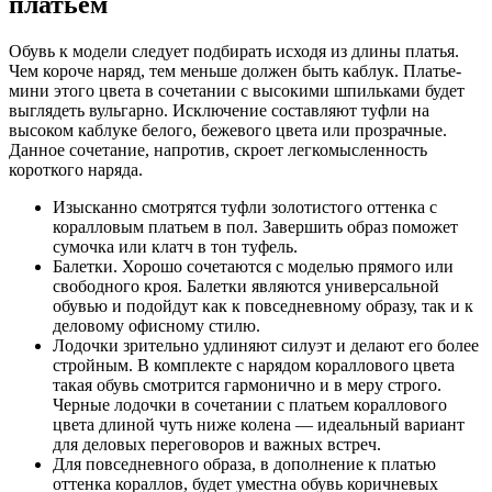
платьем
Обувь к модели следует подбирать исходя из длины платья.
Чем короче наряд, тем меньше должен быть каблук. Платье-
мини этого цвета в сочетании с высокими шпильками будет
выглядеть вульгарно. Исключение составляют туфли на
высоком каблуке белого, бежевого цвета или прозрачные.
Данное сочетание, напротив, скроет легкомысленность
короткого наряда.
Изысканно смотрятся туфли золотистого оттенка с
коралловым платьем в пол. Завершить образ поможет
сумочка или клатч в тон туфель.
Балетки. Хорошо сочетаются с моделью прямого или
свободного кроя. Балетки являются универсальной
обувью и подойдут как к повседневному образу, так и к
деловому офисному стилю.
Лодочки зрительно удлиняют силуэт и делают его более
стройным. В комплекте с нарядом кораллового цвета
такая обувь смотрится гармонично и в меру строго.
Черные лодочки в сочетании с платьем кораллового
цвета длиной чуть ниже колена — идеальный вариант
для деловых переговоров и важных встреч.
Для повседневного образа, в дополнение к платью
оттенка кораллов, будет уместна обувь коричневых