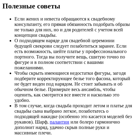
Полезные советы
Если жених и невеста обращаются к свадебному
консультанту, его прямая обязанность подобрать образы
не только для них, но и для родителей с учетом всей
концепции свадьбы.
О подходящем наряде для свадебной церемонии
будущей свекрови следует позаботиться заранее. Если
есть возможность, шейте платье у профессионального
портного. Тогда вы получите вещь, сшитую точно по
фигуре и в полном соответствии с вашими
пожеланиями.
Чтобы скрыть имеющиеся недостатки фигуры, загодя
подберите корректирующее белье того фасона, который
не будет виден под нарядом. Не стоит забывать и об
обычном белье. Примерьте весь ансамбль, чтобы
оценить, как смотрится все вместе и насколько это
удобно.
В том случае, когда свадьба проходит летом и платье для
свадьбы сына выбрано легкое, позаботьтесь о
подходящей накидке (особенно это касается моделей без
рукавов). Шарф,
палантин
или болеро гармонично
дополнит наряд, удачно скрыв полные руки и
массивные плечи.