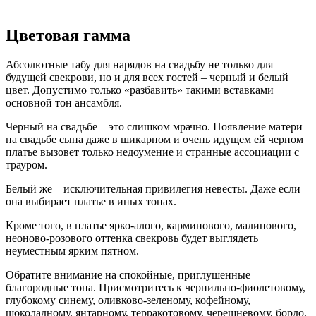
Цветовая гамма
Абсолютные табу для нарядов на свадьбу не только для
будущей свекрови, но и для всех гостей – черный и белый
цвет. Допустимо только «разбавить» такими вставками
основной тон ансамбля.
Черный на свадьбе – это слишком мрачно. Появление матери
на свадьбе сына даже в шикарном и очень идущем ей черном
платье вызовет только недоумение и странные ассоциации с
трауром.
Белый же – исключительная привилегия невесты. Даже если
она выбирает платье в иных тонах.
Кроме того, в платье ярко-алого, карминового, малинового,
неоново-розового оттенка свекровь будет выглядеть
неуместным ярким пятном.
Обратите внимание на спокойные, приглушенные
благородные тона. Присмотритесь к чернильно-фиолетовому,
глубокому синему, оливково-зеленому, кофейному,
шоколадному, янтарному, терракотовому, черешневому, бордо,