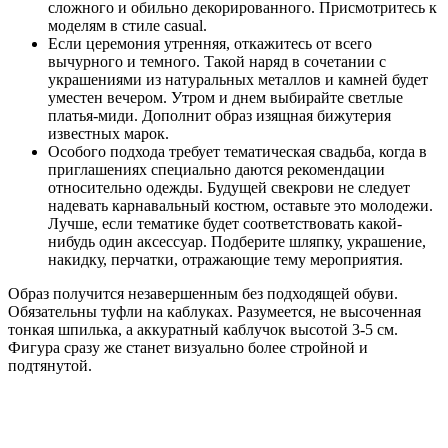
сложного и обильно декорированного. Присмотритесь к
моделям в стиле casual.
Если церемония утренняя, откажитесь от всего
вычурного и темного. Такой наряд в сочетании с
украшениями из натуральных металлов и камней будет
уместен вечером. Утром и днем выбирайте светлые
платья-миди. Дополнит образ изящная бижутерия
известных марок.
Особого подхода требует тематическая свадьба, когда в
приглашениях специально даются рекомендации
относительно одежды. Будущей свекрови не следует
надевать карнавальный костюм, оставьте это молодежи.
Лучше, если тематике будет соответствовать какой-
нибудь один аксессуар. Подберите шляпку, украшение,
накидку, перчатки, отражающие тему мероприятия.
Образ получится незавершенным без подходящей обуви.
Обязательны туфли на каблуках. Разумеется, не высоченная
тонкая шпилька, а аккуратный каблучок высотой 3-5 см.
Фигура сразу же станет визуально более стройной и
подтянутой.