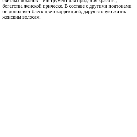
светлых локонов – инструмент для придания красоты,
богатства женской прическе. В составе с другими подтонами
он дополняет блеск цветокоррекцией, даруя вторую жизнь
женским волосам.