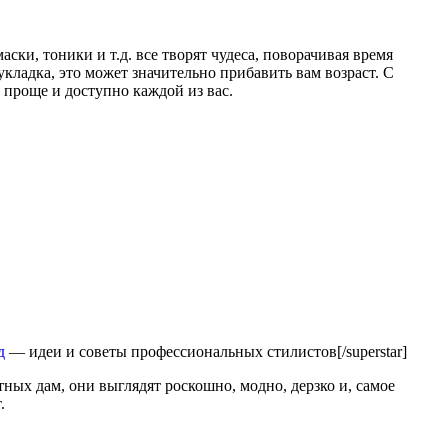
ски, тоники и т.д. все творят чудеса, поворачивая время
укладка, это может значительно прибавить вам возраст. С
проще и доступно каждой из вас.
д
— идеи и советы профессиональных стилистов[/superstar]
ных дам, они выглядят роскошно, модно, дерзко и, самое
.