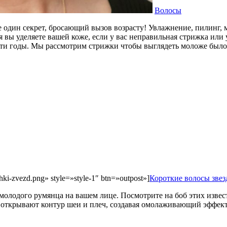
Волосы
 один секрет, бросающий вызов возрасту! Увлажнение, пилинг, ма
я вы уделяете вашей коже, если у вас неправильная стрижка или 
ти годы. Мы рассмотрим стрижки чтобы выглядеть моложе было 
izhki-zvezd.png» style=»style-1″ btn=»outpost»]
Короткие волосы звез
олодого румянца на вашем лице. Посмотрите на боб этих извест
 открывают контур шеи и плеч, создавая омолаживающий эффект