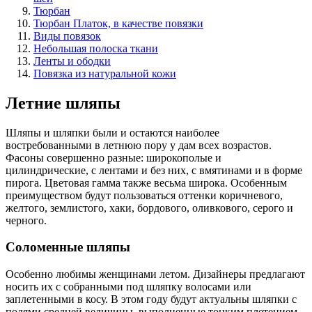
Тюрбан
Тюрбан Платок, в качестве повязки
Виды повязок
Небольшая полоска ткани
Ленты и ободки
Повязка из натуральной кожи
Летние шляпы
Шляпы и шляпки были и остаются наиболее
востребованными в летнюю пору у дам всех возрастов.
Фасоны совершенно разные: широкополые и
цилиндрические, с лентами и без них, с вмятинами и в форме
пирога. Цветовая гамма также весьма широка. Особенным
преимуществом будут пользоваться оттенки коричневого,
желтого, землистого, хаки, бордового, оливкового, серого и
черного.
Соломенные шляпы
Особенно любимы женщинами летом. Дизайнеры предлагают
носить их с собранными под шляпку волосами или
заплетенными в косу. В этом году будут актуальны шляпки с
полями средней величины, выполненные тонким плетением.