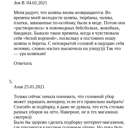
Зоя В.
04.02.2021
Меня радует, что шляпы вновь возвращаются. Во
времена моей молодости шляпы, тюрбаны, чалмы,
платки, завязанные по-особому, были в моде. Потом они
«растворились» в новомодных бейсболках, жокейках,
банданах. Бывали такие времена, когда я чувствовала
себя «белой вороной», поскольку я постоянно ношу
шляпы и береты. С непокрытой головой я ощущаю себя
неловко, словно наспех выскочила на улицу))) Так что
— ура шляпкам!
Ответить
Алия
25.01.2021
Только сейчас начала понимать, что головной убор
может украшать женщину, если его правильно выбрать!
Спасибо за подборку, я даже не думала, что есть столько
разных уборов на лето. Наверное, не в тех магазинах
смотрю))
Было бы здорово сделать подборку интернет-магазинов,
где продаются классные головные уборы. Но пока буду