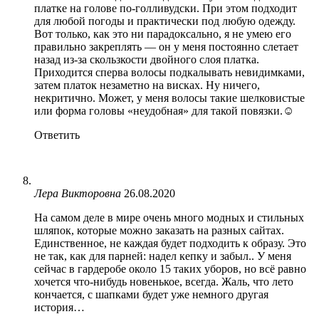
платке на голове по-голливудски. При этом подходит
для любой погоды и практически под любую одежду.
Вот только, как это ни парадоксально, я не умею его
правильно закреплять — он у меня постоянно слетает
назад из-за скользкости двойного слоя платка.
Приходится сперва волосы подкалывать невидимками,
затем платок незаметно на висках. Ну ничего,
некритично. Может, у меня волосы такие шелковистые
или форма головы «неудобная» для такой повязки.☺
Ответить
Лера Викторовна
26.08.2020
На самом деле в мире очень много модных и стильных
шляпок, которые можно заказать на разных сайтах.
Единственное, не каждая будет подходить к образу. Это
не так, как для парней: надел кепку и забыл.. У меня
сейчас в гардеробе около 15 таких уборов, но всё равно
хочется что-нибудь новенькое, всегда. Жаль, что лето
кончается, с шапками будет уже немного другая
история…