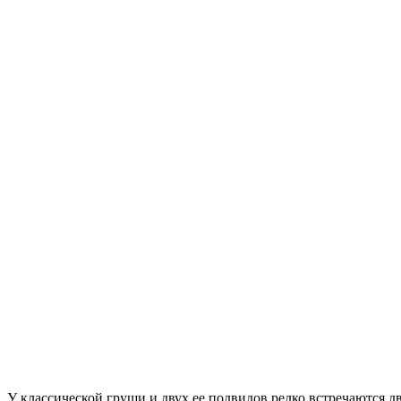
У классической груши и двух ее подвидов редко встречаются 