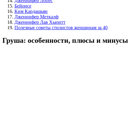
Дженнифер Лопес
Бейонсе
Ким Кардашьян
Дженнифер Меткалф
Дженнифер Лав Хьюитт
Полезные советы стилистов женщинам за 40
Груша: особенности, плюсы и минусы