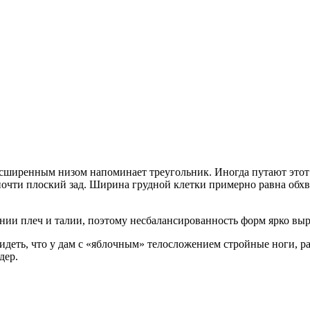
асширенным низом напоминает треугольник. Иногда путают этот 
почти плоский зад. Ширина грудной клетки примерно равна обхв
инии плеч и талии, поэтому несбалансированность форм ярко вы
деть, что у дам с «яблочным» телосложением стройные ноги, раз
дер.