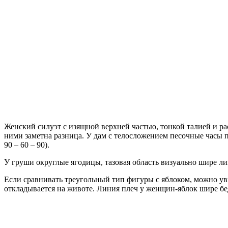
Женский силуэт с изящной верхней частью, тонкой талией и р
ними заметна разница. У дам с телосложением песочные часы 
90 – 60 – 90).
У груши округлые ягодицы, тазовая область визуально шире л
Если сравнивать треугольный тип фигуры с яблоком, можно уви
откладывается на животе. Линия плеч у женщин-яблок шире бе