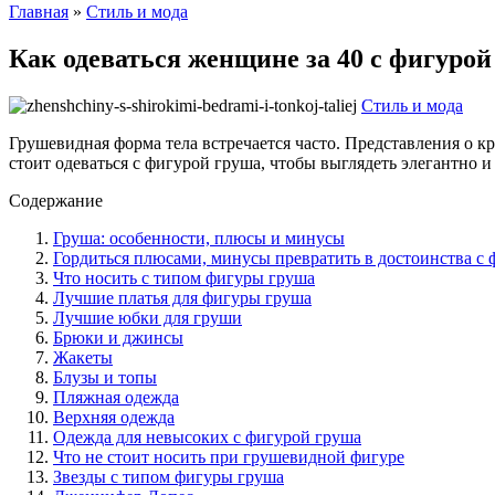
Главная
»
Стиль и мода
Как одеваться женщине за 40 с фигурой
Стиль и мода
Грушевидная форма тела встречается часто. Представления о к
стоит одеваться с фигурой груша, чтобы выглядеть элегантно и 
Содержание
Груша: особенности, плюсы и минусы
Гордиться плюсами, минусы превратить в достоинства с
Что носить с типом фигуры груша
Лучшие платья для фигуры груша
Лучшие юбки для груши
Брюки и джинсы
Жакеты
Блузы и топы
Пляжная одежда
Верхняя одежда
Одежда для невысоких с фигурой груша
Что не стоит носить при грушевидной фигуре
Звезды с типом фигуры груша